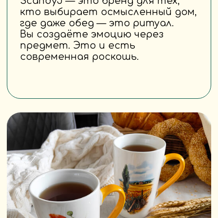
вовремя попадала в ваши дома.
Ксения — наш главный вдохновитель.
Её рисунки, фразы и взгляд на мир
напоминают нам, ради чего мы всё
это делаем: ради семьи, радости
и простоты.
Мы делаем всё сами
От эскиза и упаковки до общения
с вами в соц.сетях. Потому что для
нас важно, чтобы каждое изделие