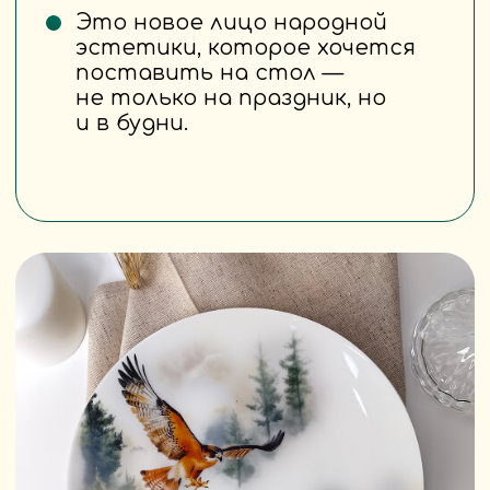
ScandyJ — это бренд,
в который люди хотят вернуться
Потому что:
• он не кричит — а шепчет
тепло,
• не давит скидками — а зовёт
историей,
• не продаёт вещи — а создаёт
атмосферу.
Кто стоит за
SCANDYJ