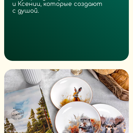
В мире скорости и шаблонов
вы говорите:
«Замедлись. Почувствуй. Поставь
на стол не просто тарелку —
а заботу».
ScandyJ — это бренд для тех,
кто выбирает осмысленный дом,
где даже обед — это ритуал.
Вы создаёте эмоцию через
предмет. Это и есть
современная роскошь.