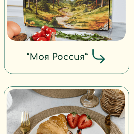
Уникальность
бренда SCANDYJ
ScandyJ — это не обезличенный
бизнес, а живая семейная
история.
За каждой коллекцией — любовь,
опыт, детские воспоминания,
совместный труд.