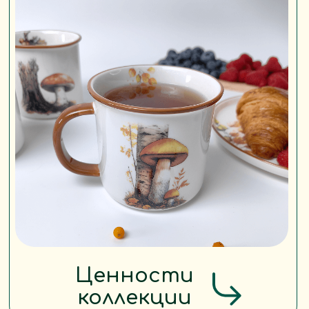
Мы не копируем хохлому или
гжель.
Мы создаём собственный
узнаваемый язык образов —
тонкий, стильный, но при
этом глубоко русский.