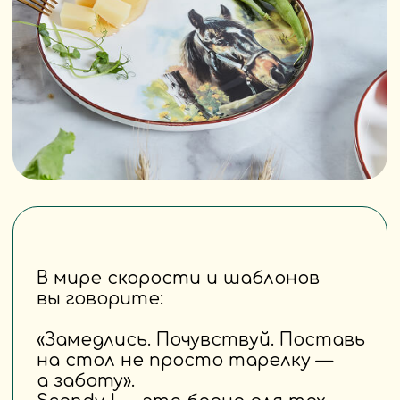
дочка Ксения. Вместе мы и есть
ScandyJ"
ScandyJ родился не как бизнес-
проект, а как желание сохранить
атмосферу дома, тепла и памяти
о детстве — там, где пахнет
пирогами, глиной и чаем
из самовара.
Виктория — душа бренда. Она
отвечает за стилистику,
настроение, визуальные коллекции
и атмосферу. Все эти уютные
детали, которые вы чувствуете
в наших изделиях — её заслуга.
Никита — стратег и организатор.
Он находит решения, выстраивает
процессы, работает
с поставщиками, логистикой
и маркетплейсами. Именно
он делает так, чтобы посуда