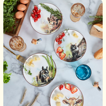
А самая красивая сервировка —
та, за которой собирается семья.
Спасибо, что зашли.
Здесь вас всегда ждут.
ScandyJ — посуда, с которой
начинается дом.
Каталог