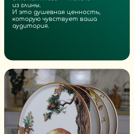
важной вещью: любовью
к тому, что мы делаем.
Художники
которые рисуют каждую
деталь с душой
Фотографы
улавливающие свет на фарфоре
так, будто он говорит