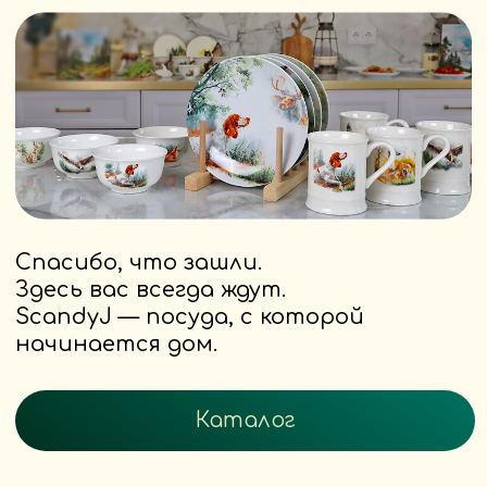
“Моя Россия”
В каждом предмете — не просто
глина.
В каждом — любовь к корням,
к дому, к тишине, которая
исцеляет.
ScandyJ создаёт не тренды —
мы создаём предметы смысла.
Наши тарелки, чашки, блюда —
это приглашение замедлиться,
вдохнуть глубже,
почувствовать, что
ты на своём месте.
Философия