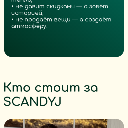
Многие из нас идут вместе уже
не первый год. Мы не просто
команда — мы люди, которые могут
положиться друг на друга и никогда
не подводят.
Именно благодаря этой
сплочённости, заботе и вере
в общее дело вы чувствуете, что
каждая тарелка, чашка или блюдо
от ScandyJ — это не массовое
производство, а ручная забота,
переданная через посуду.
Мы делаем посуду вместе.
Чтобы вы — собирались вместе.
Каталог