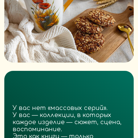
не просто украшало стол, а несло
чувство дома.
ScandyJ — это посуда с лицом.
И этим лицом мы готовы быть
честно, открыто и с любовью.
Каталог
Наша команда —
это тоже семья
ScandyJ — это не только
мы, основатели.
Это целая команда людей,
объединённых одной