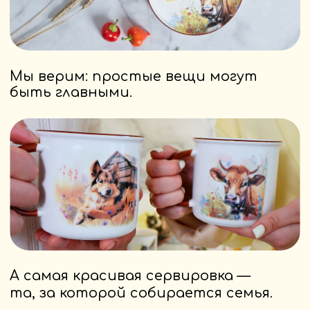
Коллекция
“Моя Россия”
«Моя Россия» — это посуда,
которая не просто украшает
стол. Она возвращает нас туда,
где тепло. Где пахнет пирогами
и яблоками, где чаёвничают под
шёпот самовара, где на стене
висят вышитые рушники,
а за окном — поле и рябина.
Эта коллекция родилась
из ностальгии по настоящему:
по бабушкиному крыльцу,
деревенскому утру, спокойствию,
которое не купишь,
и простоте, в которой — вся
глубина.