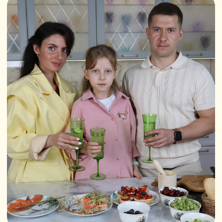
Бренд ScandyJ появился из желания
сохранить это чувство. Мы создаём
посуду с душой — ту, в которой есть
история, забота и что-то очень
родное. Каждый рисунок вдохновлён
русской природой, бытом и нашими
воспоминаниями о доме.
В каждой тарелке — не только глина
и глазурь, но и любовь к настоящему,
к тому, что не хочется спешить.
Посмотреть товары