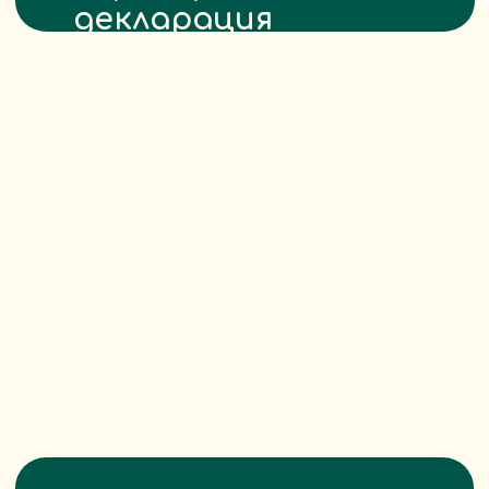
Декларация о соответствии
номер документа:
РОСС RU Д-CN.РА01.В.19905/25
посмотреть на официальном
сайте РОСАККРЕДИТАЦИИ