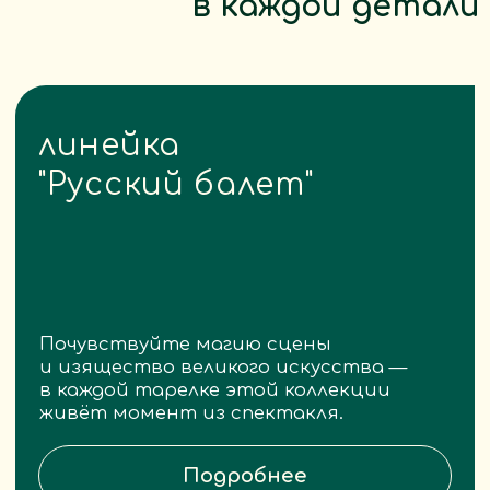
линейка
"Тихая охота
Почувствуйте магию хвойного
бора и умиротворение лесной
тропы — на каждой тарелке
этой коллекции расцветает
щедрость русских просторов.
Подробнее
ЕЩЕ