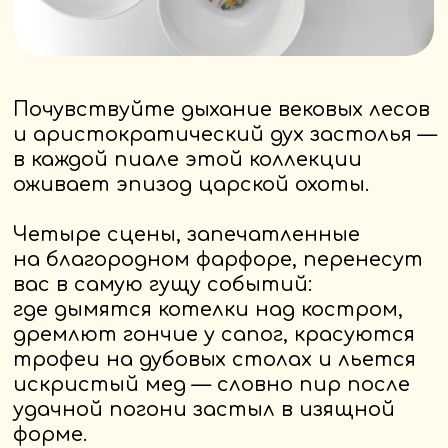
охотничьего привала прямо на вашем
столе.
Упакован в подарочную коробку — как
вечный пропуск на царский пир
в угодьях.
Этот набор станет великолепным
подарком для ценителей истории,
русских традиций, охотничьего
колорита и изысканной сервировки
в стиле grand siecle.
Серия «Царская Охота» — часть
коллекции «Моя Россия» от бренда
ScandyJ, созданной, чтобы бережно
хранить наследие, силу духа и тепло
мужского братства за щедрым
угощением.
Купить на Wildberries
Купить на Ozon