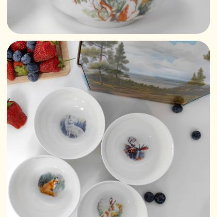
Почувствуйте дыхание вековых лесов
и аристократический дух застолья —
в каждой пиале этой коллекции
оживает эпизод царской охоты.
Четыре сцены, запечатленные
на благородном фарфоре, перенесут
вас в самую гущу событий:
где дымятся котелки над костром,
дремлют гончие у сапог, красуются
трофеи на дубовых столах и льется
искристый мед — словно пир после
удачной погони застыл в изящной
форме.
Набор выполнен
из высококачественного фарфора —
утонченного, прочного, с глубоким
благородным блеском, украшен
уникальными рисунками,
напоминающими о царской роскоши.
Глубокая форма пиал (диаметр 11 см)
идеальна для подачи горячих щей,
ароматной каши, лесных ягод или
меда — создавая атмосферу