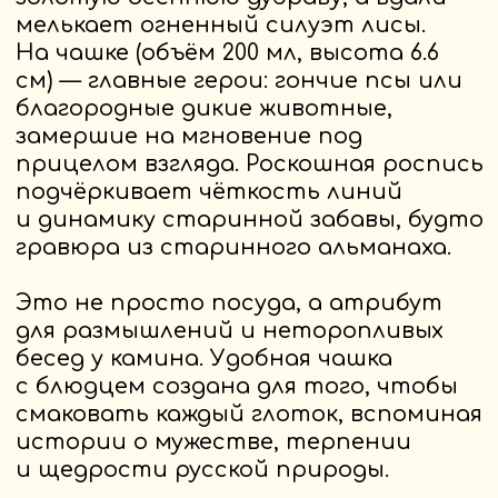
элегантность сервиза с мощью
и размахом традиций царской Руси.
Для тех, кто:
· Чувствует в душе зов предков
и азарт благородной охоты
· Ценит в вещах историю, характер
и силу традиции
· Верит, что настоящая роскошь —
в следовании обычаям и умении
ценить добытое честным трудом
Серия «Царская охота» от бренда
ScandyJ — это гравюра в фарфоре.
Напоминание о том, что величие —
в силе духа и верности традициям,
и что оно всегда рядом — стоит
лишь налить в чашку горячий
напиток и позволить мыслям
умчаться в осенний лес.
Купить на Wildberries