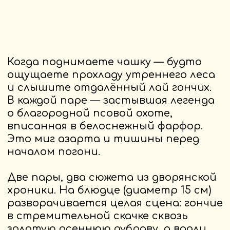
Это не просто посуда, а атрибут
для размышлений и неторопливых
бесед у камина. Удобная чашка
с блюдцем создана для того, чтобы
смаковать каждый глоток, вспоминая
истории о мужестве, терпении
и щедрости русской природы.
Идеальны для исконно русских
напитков:
· Крепкого чая с дымком в охотничьем
домике
· Сбитня с пряными травами
у вечернего костра
· Бальзама на лесных ягодах после
долгой прогулки
Набор чайных пар упакован
в подарочную коробку из плотного
картона с изображением бескрайних
русских просторов — вековых лесов,
за которыми начинаются тайные
тропы и угодья, полные добычи.
Этот пейзаж — отражение духа
вашего подарка, связывающее